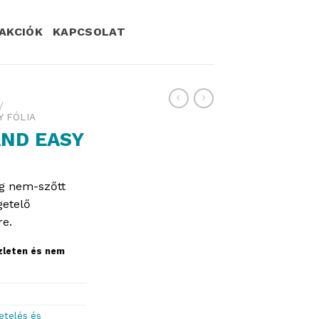
AKCIÓK
KAPCSOLAT
/
Y FÓLIA
ND EASY
eg nem-szőtt
getelő
re.
szleten és nem
getelés és