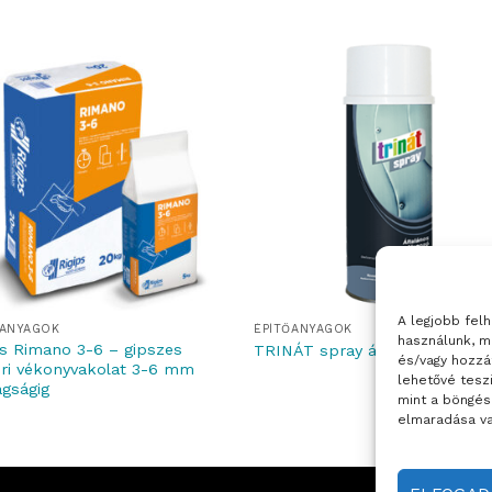
A legjobb fel
ŐANYAGOK
ÉPÍTŐANYAGOK
használunk, m
ps Rimano 3-6 – gipszes
TRINÁT spray általános alapo
és/vagy hozzá
éri vékonyvakolat 3-6 mm
lehetővé tesz
agságig
mint a böngés
elmaradása va