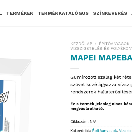
L
TERMÉKEK
TERMÉKKATALÓGUS
SZÍNKEVERÉS
KEZDŐLAP
/
ÉPÍTŐANYAGOK
VÍZSZIGETELÉS ÉS FOLYÉKON
MAPEI MAPEBA
Gumírozott szalag két rét
szövet közé ágyazva vízszi
rendszerek hajlaterősítésé
Ez a termék jelenleg nincs ké
megvásárolható.
Cikkszám:
N/A
Kategóriák:
Építőanyagok
,
Vízszi