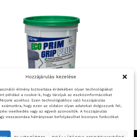
Hozzájárulás kezelése
használói élmény biztosítása érdekében olyan technológiákat
ÉPÍTŐANYAGOK
int például a cookie-k, hogy tároljuk az eszközinformációkat
zó
MAPEI ECO PRIM GRIP PLUS
férjünk azokhoz. Ezen technológiákhoz való hozzájárulás
i számunkra, hogy ezen az oldalon olyan adatokat dolgozzunk fel,
zési viselkedés vagy az egyedi azonosítók. A hozzájárulás
gy visszavonása hátrányosan befolyásolhat bizonyos funkciókat.