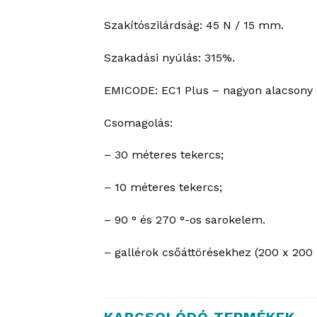
Szakítószilárdság: 45 N / 15 mm.
Szakadási nyúlás: 315%.
EMICODE: EC1 Plus – nagyon alacsony 
Csomagolás:
– 30 méteres tekercs;
– 10 méteres tekercs;
– 90 ° és 270 °-os sarokelem.
– gallérok csőáttörésekhez (200 x 2
KAPCSOLÓDÓ TERMÉKEK