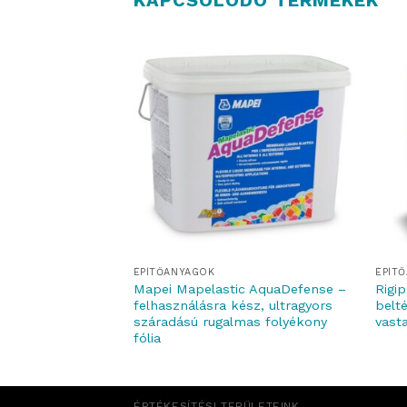
ÉPÍTŐANYAGOK
ÉPÍT
 – színtelen, vizes
Mapei Mapelastic AquaDefense –
Rigi
ikongyanta bázisú
felhasználásra kész, ultragyors
belt
regnálószer
száradású rugalmas folyékony
vast
fólia
ÉRTÉKESÍTÉSI TERÜLETEINK