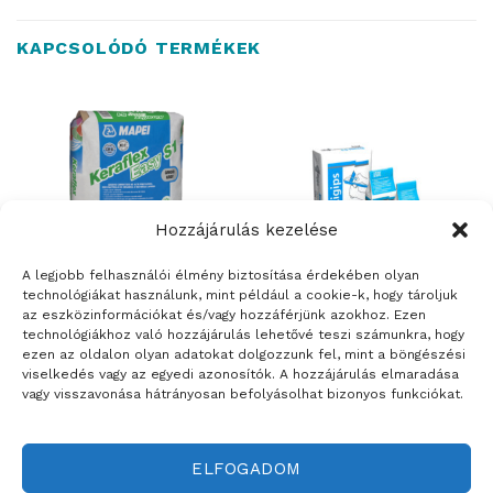
KAPCSOLÓDÓ TERMÉKEK
Hozzájárulás kezelése
A legjobb felhasználói élmény biztosítása érdekében olyan
technológiákat használunk, mint például a cookie-k, hogy tároljuk
az eszközinformációkat és/vagy hozzáférjünk azokhoz. Ezen
ÉPÍTŐANYAGOK
ÉPÍTŐANYAGOK
technológiákhoz való hozzájárulás lehetővé teszi számunkra, hogy
Mapei Keraflex Easy S1 –
Rigips Rimano 0-3 –
ezen az oldalon olyan adatokat dolgozzunk fel, mint a böngészési
fokozott terhelhetőségű,
nagyszilárdságú beltéri
viselkedés vagy az egyedi azonosítók. A hozzájárulás elmaradása
könnyen felhordható,
glettelőgipsz 0-3 mm
vagy visszavonása hátrányosan befolyásolhat bizonyos funkciókat.
rugalmas, cementkötésű
vastagságig
ragasztóhabarcs – 25 kg
ELFOGADOM