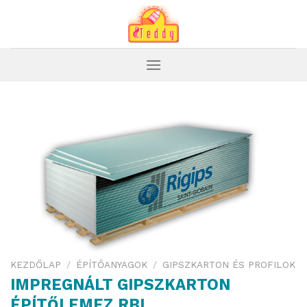
Skip
to
content
KEZDŐLAP
/
ÉPÍTŐANYAGOK
/
GIPSZKARTON ÉS PROFILOK
IMPREGNÁLT GIPSZKARTON
ÉPÍTŐLEMEZ RBI