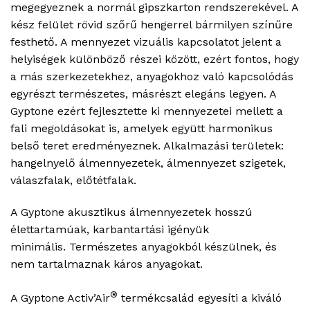
megegyeznek a normál gipszkarton rendszerekével. A
kész felület rövid szőrű hengerrel bármilyen színűre
festhető. A mennyezet vizuális kapcsolatot jelent a
helyiségek különböző részei között, ezért fontos, hogy
a más szerkezetekhez, anyagokhoz való kapcsolódás
egyrészt természetes, másrészt elegáns legyen. A
Gyptone ezért fejlesztette ki mennyezetei mellett a
fali megoldásokat is, amelyek együtt harmonikus
belső teret eredményeznek. Alkalmazási területek:
hangelnyelő álmennyezetek, álmennyezet szigetek,
válaszfalak, előtétfalak.
A Gyptone akusztikus álmennyezetek hosszú
élettartamúak, karbantartási igényük
minimális. Természetes anyagokból készülnek, és
nem tartalmaznak káros anyagokat.
®
A Gyptone Activ’Air
termékcsalád egyesíti a kiváló