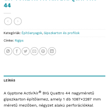
44
Kategóriák:
Építőanyagok
,
Gipszkarton és profilok
Címke:
Rigips
LEÍRÁS
®
A Gyptone Activ’Air
BIG Quattro 44 nagyméretű
gipszkarton építőlemez, amely 1 db 1087×2287 mm
méretű mezőben, négyzet alakú perforációkkal