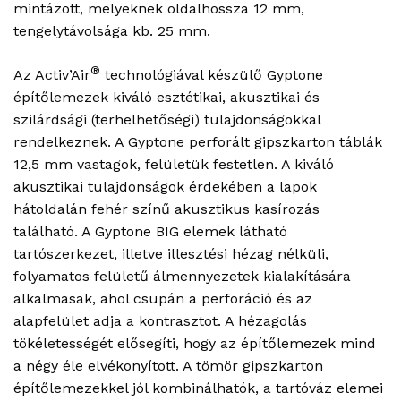
mintázott, melyeknek oldalhossza 12 mm,
tengelytávolsága kb. 25 mm.
®
Az Activ’Air
technológiával készülő Gyptone
építőlemezek kiváló esztétikai, akusztikai és
szilárdsági (terhelhetőségi) tulajdonságokkal
rendelkeznek. A Gyptone perforált gipszkarton táblák
12,5 mm vastagok, felületük festetlen. A kiváló
akusztikai tulajdonságok érdekében a lapok
hátoldalán fehér színű akusztikus kasírozás
található. A Gyptone BIG elemek látható
tartószerkezet, illetve illesztési hézag nélküli,
folyamatos felületű álmennyezetek kialakítására
alkalmasak, ahol csupán a perforáció és az
alapfelület adja a kontrasztot. A hézagolás
tökéletességét elősegíti, hogy az építőlemezek mind
a négy éle elvékonyított. A tömör gipszkarton
építőlemezekkel jól kombinálhatók, a tartóváz elemei