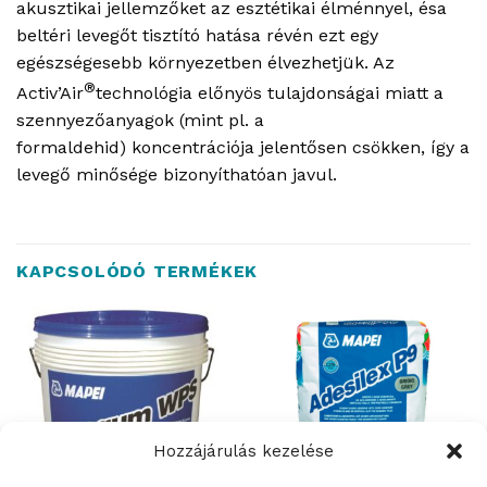
akusztikai jellemzőket az esztétikai élménnyel, ésa
beltéri levegőt tisztító hatása révén ezt egy
egészségesebb környezetben élvezhetjük. Az
®
Activ’Air
technológia előnyös tulajdonságai miatt a
szennyezőanyagok (mint pl. a
formaldehid) koncentrációja jelentősen csökken, így a
levegő minősége bizonyíthatóan javul.
KAPCSOLÓDÓ TERMÉKEK
Hozzájárulás kezelése