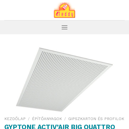
Skip
to
content
KEZDŐLAP
/
ÉPÍTŐANYAGOK
/
GIPSZKARTON ÉS PROFILOK
GYPTONE ACTIV’AIR BIG QUATTRO