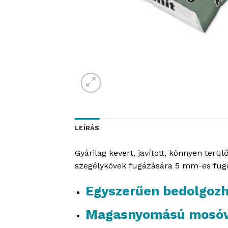
LEÍRÁS
Gyárilag kevert, javított, könnyen terü
szegélykövek fugázására 5 mm-es fuga
Egyszerűen bedolgoz
Magasnyomású mosóva