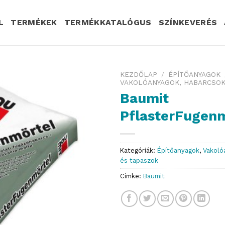
L
TERMÉKEK
TERMÉKKATALÓGUS
SZÍNKEVERÉS
KEZDŐLAP
/
ÉPÍTŐANYAGOK
VAKOLÓANYAGOK, HABARCSOK
Baumit
PflasterFugen
Kategóriák:
Építőanyagok
,
Vakoló
és tapaszok
Címke:
Baumit