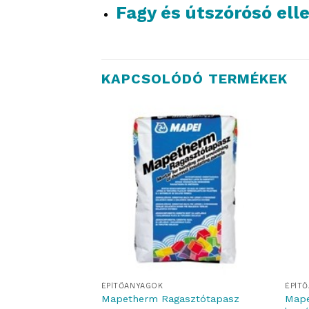
Fagy és útszórósó ell
KAPCSOLÓDÓ TERMÉKEK
ÉPÍTŐANYAGOK
ÉPÍT
c –
Mape
Mapetherm Ragasztótapasz