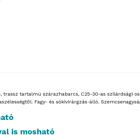
lő, trassz tartalmú szárazhabarcs, C25-30-as szilárdsági os
szélességtől. Fagy- és sókivirárgzás-álló. Szemcsenagys
ható
l is mosható