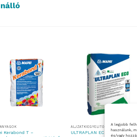
enálló
A legjobb fel
ŐANYAGOK
ALJZATKIEGYELÍTŐ ÉS SZÁRAZBETO
használunk, m
i Kerabond T –
ULTRAPLAN ECO 20
és/vagy hozzá