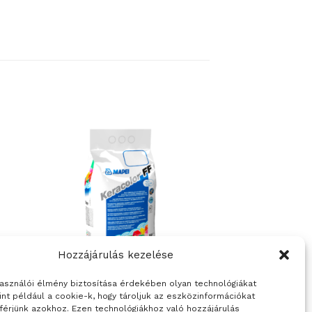
Hozzájárulás kezelése
használói élmény biztosítása érdekében olyan technológiákat
N
BURKOLATRAGASZTÓK ÉS FUGÁZÓK
int például a cookie-k, hogy tároljuk az eszközinformációkat
Mapei Keracolor FF Flex –
férjünk azokhoz. Ezen technológiákhoz való hozzájárulás