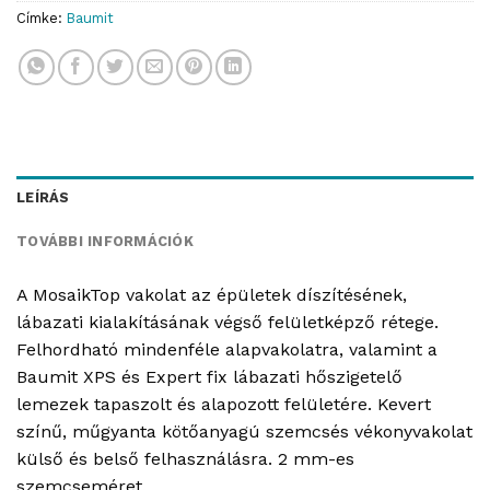
Címke:
Baumit
LEÍRÁS
TOVÁBBI INFORMÁCIÓK
A MosaikTop vakolat az épületek díszítésének,
lábazati kialakításának végső felületképző rétege.
Felhordható mindenféle alapvakolatra, valamint a
Baumit XPS és Expert fix lábazati hőszigetelő
lemezek tapaszolt és alapozott felületére. Kevert
színű, műgyanta kötőanyagú szemcsés vékonyvakolat
külső és belső felhasználásra. 2 mm-es
szemcseméret.