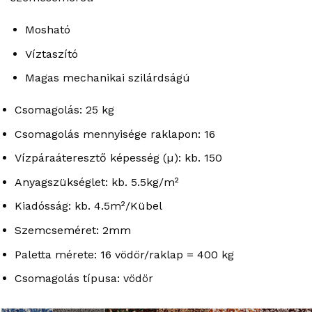
Mosható
Víztaszító
Magas mechanikai szilárdságú
Csomagolás: 25 kg
Csomagolás mennyisége raklapon: 16
Vízpáraáteresztő képesség (µ): kb. 150
Anyagszükséglet: kb. 5.5kg/m²
Kiadósság: kb. 4.5m²/Kübel
Szemcseméret: 2mm
Paletta mérete: 16 vödör/raklap = 400 kg
Csomagolás típusa: vödör