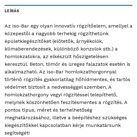
LEÍRÁS
Az Iso-Bar egy olyan innovatív rögzítőelem, amellyel a
közepestől a nagyobb terhekig rögzíthetünk
épületkiegészítőket (előtetők, árnyékolók,
klímaberendezések, különböző konzolok stb.) a
homlokzatokra, az elkészült hőszigetelésen
keresztül. Beton, tömör és üreges falazatok esetén is
alkalmazható. Az Iso-Bar homlokzathorgonnyal
történő rögzítés gyakorlatilag hőhídmentes, és tartós
védelmet biztosít a nedvességgel szemben. A
homlokzathorgony vegyi rögzítéssel telepíthető,
melynek köszönhetően feszítésmentes a rögzítés. A
pontos típus, méret és terhelhetőség
meghatározásához, illetve a beépítéshez szükséges
kiegészítőkkel kapcsolatban kérje munkatársunk
segítségét!