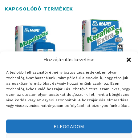
KAPCSOLÓDÓ TERMÉKEK
Hozzájárulás kezelése
A legjobb felhasználói élmény biztosítása érdekében olyan
technológiákat használunk, mint például a cookie-k, hogy tároljuk
az eszközinformációkat és/vagy hozzáférjünk azokhoz. Ezen
ÉPÍTŐANYAGOK
ÉPÍTŐANYAGOK
technológiákhoz való hozzájárulás lehetővé teszi számunkra, hogy
Mapei Mapelastic –
Mapei Keraflex Extra S1 –
ezen az oldalon olyan adatokat dolgozzunk fel, mint a böngészési
kétkomponensű flexibilis
fokozott terhelhetőségű,
viselkedés vagy az egyedi azonosítók. A hozzájárulás elmaradása
cementkötésű vízszigetelő
rugalmas, lecsúszásmentes
vagy visszavonása hátrányosan befolyásolhat bizonyos funkciókat.
habarcs
cementkötésű ragasztó – 25
kg
ELFOGADOM