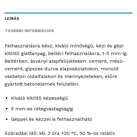
LEÍRÁS
TOVÁBBI INFORMÁCIÓK
Felhasználásra kész, kiváló minőségű, kézi és gépi
kitöltő glettanyag, beltéri felhasználásra, 1-5 mm-ig.
Beltérben, ásványi alapfelületeken: cement, mész-
cement, gipszes durva alapvakolatokon, monolit
vasbeton oldalfalakon és mennyezeteken, előre
gyártott betonelemek felületén.
Kiváló kitöltő képességű
5 mm-es rétegvastagságig
Géppel és kézzel is felhasználható
Száradási idő: kb. 3 óra +20 °C, 50 %-os relatív