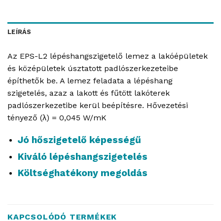
LEÍRÁS
Az EPS-L2 lépéshangszigetelő lemez a lakóépületek
és középületek úsztatott padlószerkezeteibe
építhetők be. A lemez feladata a lépéshang
szigetelés, azaz a lakott és fűtött lakóterek
padlószerkezetibe kerül beépítésre. Hővezetési
tényező (λ) = 0,045 W/mK
Jó hőszigetelő képességű
Kiváló lépéshangszigetelés
Költséghatékony megoldás
KAPCSOLÓDÓ TERMÉKEK