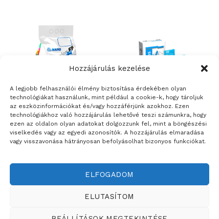
Hozzájárulás kezelése
A legjobb felhasználói élmény biztosítása érdekében olyan
technológiákat használunk, mint például a cookie-k, hogy tároljuk
az eszközinformációkat és/vagy hozzáférjünk azokhoz. Ezen
technológiákhoz való hozzájárulás lehetővé teszi számunkra, hogy
BURKOLATRAGASZTÓK ÉS FUGÁZÓK
ÉPÍTŐANYAGOK
ezen az oldalon olyan adatokat dolgozzunk fel, mint a böngészési
Mapei Keracolor FF Flex –
Rigips Rimano 0-3 –
viselkedés vagy az egyedi azonosítók. A hozzájárulás elmaradása
flexibilis fugázó anyag
nagyszilárdságú beltéri
vagy visszavonása hátrányosan befolyásolhat bizonyos funkciókat.
glettelőgipsz 0-3 mm
vastagságig
ELFOGADOM
Weboldalt készítette:
ELUTASÍTOM
ÉRTÉKESÍTÉSI TERÜLETEINK
BEÁLLÍTÁSOK MEGTEKINTÉSE