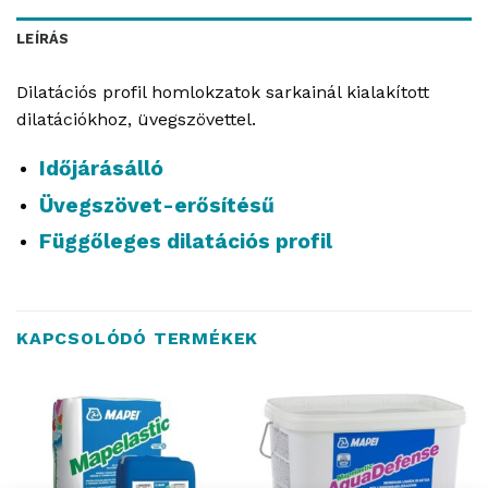
LEÍRÁS
Dilatációs profil homlokzatok sarkainál kialakított
dilatációkhoz, üvegszövettel.
Időjárásálló
Üvegszövet-erősítésű
Függőleges dilatációs profil
KAPCSOLÓDÓ TERMÉKEK