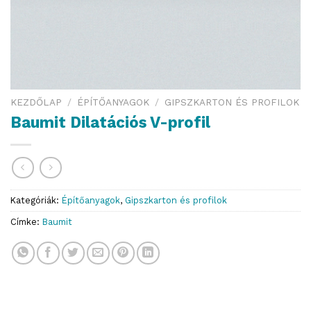
KEZDŐLAP
/
ÉPÍTŐANYAGOK
/
GIPSZKARTON ÉS PROFILOK
Baumit Dilatációs V-profil
Kategóriák:
Építőanyagok
,
Gipszkarton és profilok
Címke:
Baumit