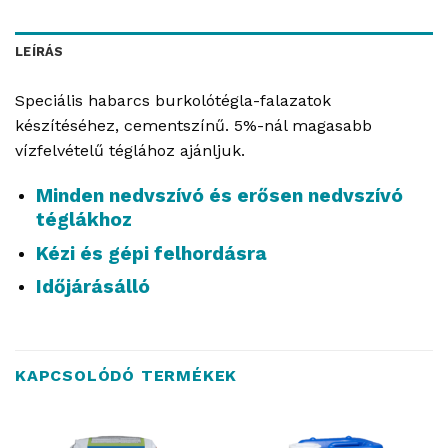
LEÍRÁS
Speciális habarcs burkolótégla-falazatok
készítéséhez, cementszínű. 5%-nál magasabb
vízfelvételű téglához ajánljuk.
Minden nedvszívó és erősen nedvszívó
téglákhoz
Kézi és gépi felhordásra
Időjárásálló
KAPCSOLÓDÓ TERMÉKEK