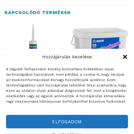
KAPCSOLÓDÓ TERMÉKEK
Hozzájárulás kezelése
A legjobb felhasználói élmény biztosítása érdekében olyan
technológiákat használunk, mint például a cookie-k, hogy tároljuk
az eszközinformációkat és/vagy hozzáférjünk azokhoz. Ezen
technológiákhoz való hozzájárulás lehetővé teszi számunkra, hogy
ÉPÍTŐANYAGOK
ÉPÍTŐANYAGOK
ezen az oldalon olyan adatokat dolgozzunk fel, mint a böngészési
Mapei Mapesil AC –
Mapei Mapelastic
viselkedés vagy az egyedi azonosítók. A hozzájárulás elmaradása
penészálló ecetsavas szilikon
AquaDefense – felhasználásra
vagy visszavonása hátrányosan befolyásolhat bizonyos funkciókat.
hézagkitöltő anyag – 310 ml
kész, ultragyors száradású
rugalmas folyékony fólia
ELFOGADOM
Weboldalt készítette: