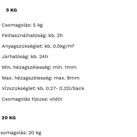
5 KG
Csomagolás: 5 kg
Felhasználhatóság: kb. 2h
Anyagszükséglet: kb. 0.5kg/m²
Járhatóság: kb. 24h
Min. hézagszélesség: min. 1mm
Max. hézagszélesség: max. 8mm
Vízszükséglet: kb. 0.27- 0.32l/Sack
Csomagolás típusa: vödör
20 KG
somagolás: 20 kg