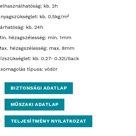
elhasználhatóság: kb. 2h
nyagszükséglet: kb. 0.5kg/m²
árhatóság: kb. 24h
in. hézagszélesség: min. 1mm
ax. hézagszélesség: max. 8mm
ízszükséglet: kb. 0.27- 0.32l/Sack
somagolás típusa: vödör
BIZTONSÁGI ADATLAP
MŰSZAKI ADATLAP
TELJESÍTMÉNY NYILATKOZAT