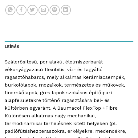
LEÍRÁS
Szálerősítésű, por alakú, élelmiszerbarát
vékonyágyazású flexibilis, víz- és fagyálló
ragasztóhabarcs, mely alkalmas kerámiacsempék,
burkolólapok, mozaikok, természetes és műkövek,
finomkőlapok, gres lapok szokásos építőipari
alapfelületekre történő ragasztására bel- és
kültérben egyaránt. A Baumacol FlexTop +Fibre
Különösen alkalmas nagy mechanikai,
termodinamikai terhelésnek kitett helyeken (pl.
padlófűtéshez,teraszokra, erkélyekre, medencékre,