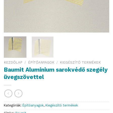
KEZDŐLAP
/
ÉPÍTŐANYAGOK
/
KIEGÉSZÍTŐ TERMÉKEK
Baumit Alumínium sarokvédő szegély
üvegszövettel
Kategóriák:
Építőanyagok
,
Kiegészítő termékek