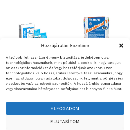
Hozzájárulás kezelése
A legjobb felhasználói élmény biztosítása érdekében olyan
technológiákat használunk, mint például a cookie-k, hogy tároljuk
az eszközinformációkat és/vagy hozzáférjünk azokhoz. Ezen
ÉPÍTŐANYAGOK
ÉPÍTŐANYAGOK
technológiákhoz való hozzájárulás lehetővé teszi számunkra, hogy
Rigips Rimano 0-3 –
Mapei Kerabond T –
ezen az oldalon olyan adatokat dolgozzunk fel, mint a böngészési
nagyszilárdságú beltéri
lecsúszásmentes,
viselkedés vagy az egyedi azonosítók. A hozzájárulás elmaradása
glettelőgipsz 0-3 mm
cementkötésű ragasztó
vagy visszavonása hátrányosan befolyásolhat bizonyos funkciókat.
vastagságig
habarcs kerámia
burkolólapokhoz – 25 kg
ELFOGADOM
Weboldalt készítette:
ELUTASÍTOM