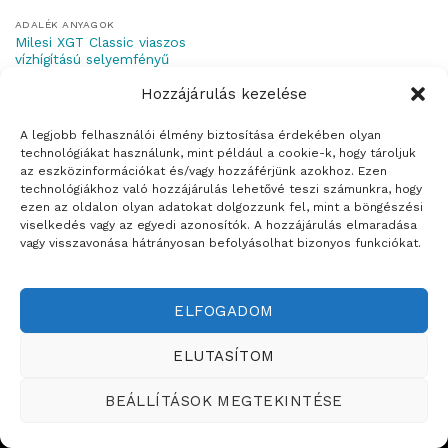
ADALÉK ANYAGOK
Milesi XGT Classic viaszos
vízhígítású selyemfényű
vékonylazúr
Hozzájárulás kezelése
A legjobb felhasználói élmény biztosítása érdekében olyan
technológiákat használunk, mint például a cookie-k, hogy tároljuk
az eszközinformációkat és/vagy hozzáférjünk azokhoz. Ezen
technológiákhoz való hozzájárulás lehetővé teszi számunkra, hogy
Weboldalt készítette:
ezen az oldalon olyan adatokat dolgozzunk fel, mint a böngészési
viselkedés vagy az egyedi azonosítók. A hozzájárulás elmaradása
ÉRTÉKESÍTÉSI TERÜLETEINK
vagy visszavonása hátrányosan befolyásolhat bizonyos funkciókat.
Copyright ©2026
Teddy Festékbolt
ELFOGADOM
ELUTASÍTOM
BEÁLLÍTÁSOK MEGTEKINTÉSE