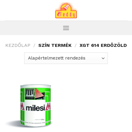
Skip
to
content
KEZDŐLAP
/
SZÍN TERMÉK
/
XGT 614 ERDÕZÖLD