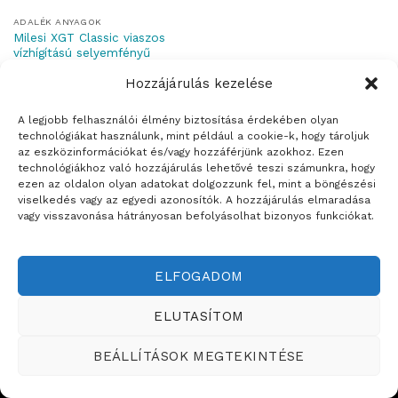
ADALÉK ANYAGOK
Milesi XGT Classic viaszos
vízhígítású selyemfényű
vékonylazúr
Hozzájárulás kezelése
A legjobb felhasználói élmény biztosítása érdekében olyan
technológiákat használunk, mint például a cookie-k, hogy tároljuk
az eszközinformációkat és/vagy hozzáférjünk azokhoz. Ezen
technológiákhoz való hozzájárulás lehetővé teszi számunkra, hogy
Weboldalt készítette:
ezen az oldalon olyan adatokat dolgozzunk fel, mint a böngészési
viselkedés vagy az egyedi azonosítók. A hozzájárulás elmaradása
ÉRTÉKESÍTÉSI TERÜLETEINK
vagy visszavonása hátrányosan befolyásolhat bizonyos funkciókat.
Copyright ©2026
Teddy Festékbolt
ELFOGADOM
ELUTASÍTOM
BEÁLLÍTÁSOK MEGTEKINTÉSE