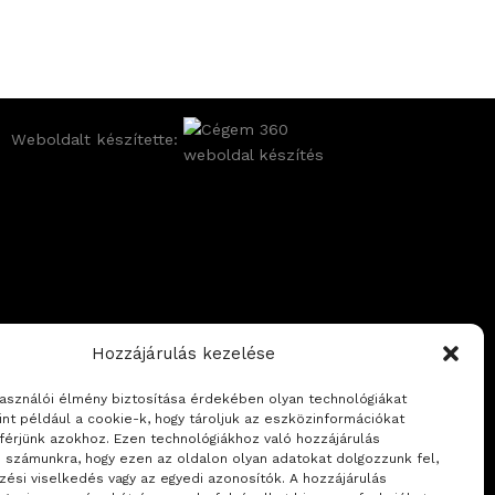
Weboldalt készítette:
Hozzájárulás kezelése
használói élmény biztosítása érdekében olyan technológiákat
int például a cookie-k, hogy tároljuk az eszközinformációkat
férjünk azokhoz. Ezen technológiákhoz való hozzájárulás
i számunkra, hogy ezen az oldalon olyan adatokat dolgozzunk fel,
zési viselkedés vagy az egyedi azonosítók. A hozzájárulás