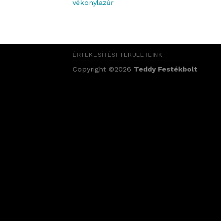
vékonylazúr
ÉRTÉKESÍTÉSI TERÜLETEINK
Copyright ©2026
Teddy Festékbolt