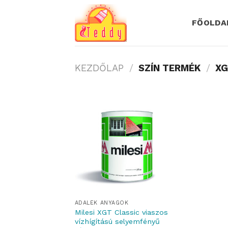
Skip
to
FŐOLDA
content
KEZDŐLAP
/
SZÍN TERMÉK
/
XG
ADALÉK ANYAGOK
Milesi XGT Classic viaszos
vízhígítású selyemfényű