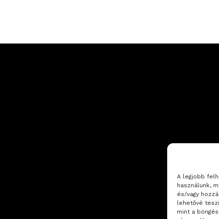
A legjobb fel
használunk, m
és/vagy hozzá
lehetővé tesz
mint a böngés