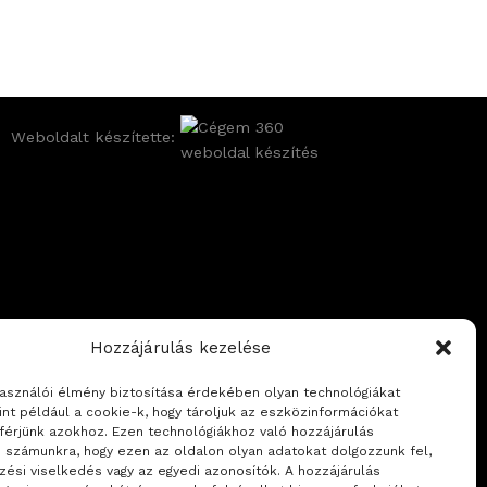
Weboldalt készítette:
Hozzájárulás kezelése
használói élmény biztosítása érdekében olyan technológiákat
int például a cookie-k, hogy tároljuk az eszközinformációkat
férjünk azokhoz. Ezen technológiákhoz való hozzájárulás
i számunkra, hogy ezen az oldalon olyan adatokat dolgozzunk fel,
zési viselkedés vagy az egyedi azonosítók. A hozzájárulás