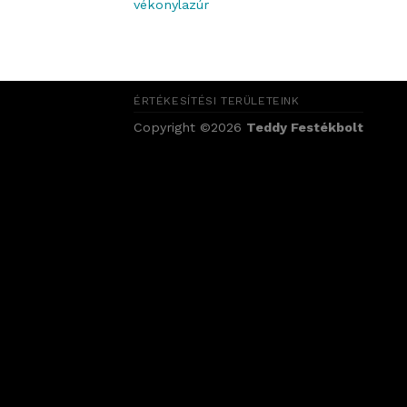
vékonylazúr
ÉRTÉKESÍTÉSI TERÜLETEINK
Copyright ©2026
Teddy Festékbolt