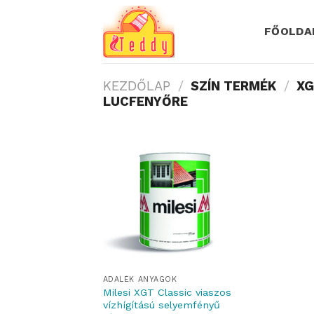
Skip
to
FŐOLDA
content
KEZDŐLAP
/
SZÍN TERMÉK
/
XG
LUCFENYŐRE
ADALÉK ANYAGOK
Milesi XGT Classic viaszos
vízhígítású selyemfényű