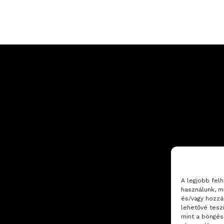
A legjobb fel
használunk, m
és/vagy hozzá
lehetővé tesz
mint a böngés