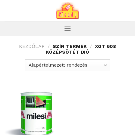
Skip
to
content
KEZDŐLAP
/
SZÍN TERMÉK
/
XGT 608
KÖZÉPSÖTÉT DIÓ