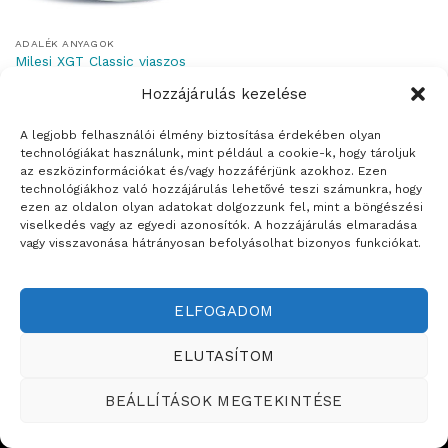
ADALÉK ANYAGOK
Milesi XGT Classic viaszos
vízhígítású selyemfényű
Hozzájárulás kezelése
vékonylazúr
A legjobb felhasználói élmény biztosítása érdekében olyan
technológiákat használunk, mint például a cookie-k, hogy tároljuk
az eszközinformációkat és/vagy hozzáférjünk azokhoz. Ezen
technológiákhoz való hozzájárulás lehetővé teszi számunkra, hogy
ezen az oldalon olyan adatokat dolgozzunk fel, mint a böngészési
Weboldalt készítette:
viselkedés vagy az egyedi azonosítók. A hozzájárulás elmaradása
vagy visszavonása hátrányosan befolyásolhat bizonyos funkciókat.
ÉRTÉKESÍTÉSI TERÜLETEINK
Copyright ©2026
Teddy Festékbolt
ELFOGADOM
ELUTASÍTOM
BEÁLLÍTÁSOK MEGTEKINTÉSE