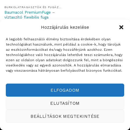
BURKOLATRAGASZTÓK ÉS FUGÁZÓK
Baumacol PremiumFuge –
víztaszító flexibilis fuga
Hozzájárulás kezelése
A legjobb felhasználói élmény biztosítása érdekében olyan
technológiákat használunk, mint például a cookie-k, hogy tároljuk
az eszközinformációkat és/vagy hozzáférjünk azokhoz. Ezen
Weboldalt készítette:
technológiákhoz való hozzájárulás lehetővé teszi számunkra, hogy
ezen az oldalon olyan adatokat dolgozzunk fel, mint a böngészési
ÉRTÉKESÍTÉSI TERÜLETEINK
viselkedés vagy az egyedi azonosítók. A hozzájárulás elmaradása
vagy visszavonása hátrányosan befolyásolhat bizonyos funkciókat.
Copyright ©2026
Teddy Festékbolt
ELFOGADOM
ELUTASÍTOM
BEÁLLÍTÁSOK MEGTEKINTÉSE