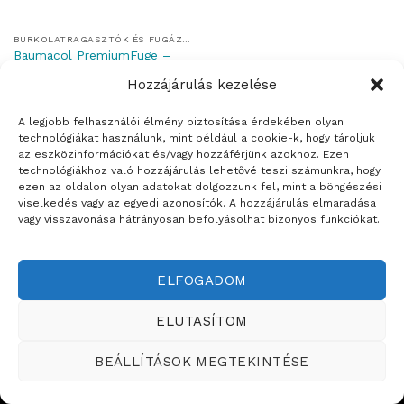
BURKOLATRAGASZTÓK ÉS FUGÁZÓK
Baumacol PremiumFuge –
víztaszító flexibilis fuga
Hozzájárulás kezelése
A legjobb felhasználói élmény biztosítása érdekében olyan
technológiákat használunk, mint például a cookie-k, hogy tároljuk
az eszközinformációkat és/vagy hozzáférjünk azokhoz. Ezen
technológiákhoz való hozzájárulás lehetővé teszi számunkra, hogy
Weboldalt készítette:
ezen az oldalon olyan adatokat dolgozzunk fel, mint a böngészési
viselkedés vagy az egyedi azonosítók. A hozzájárulás elmaradása
ÉRTÉKESÍTÉSI TERÜLETEINK
vagy visszavonása hátrányosan befolyásolhat bizonyos funkciókat.
Copyright ©2026
Teddy Festékbolt
ELFOGADOM
ELUTASÍTOM
BEÁLLÍTÁSOK MEGTEKINTÉSE