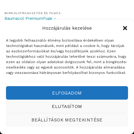
BURKOLATRAGASZTÓK ÉS FUGÁZÓK
Baumacol PremiumFuge –
víztaszító flexibilis fuga
Hozzájárulás kezelése
A legjobb felhasználói élmény biztosítása érdekében olyan
technológiákat használunk, mint például a cookie-k, hogy tároljuk
az eszközinformációkat és/vagy hozzáférjünk azokhoz. Ezen
technológiákhoz való hozzájárulás lehetővé teszi számunkra, hogy
Weboldalt készítette:
ezen az oldalon olyan adatokat dolgozzunk fel, mint a böngészési
viselkedés vagy az egyedi azonosítók. A hozzájárulás elmaradása
ÉRTÉKESÍTÉSI TERÜLETEINK
vagy visszavonása hátrányosan befolyásolhat bizonyos funkciókat.
Copyright ©2026
Teddy Festékbolt
ELFOGADOM
ELUTASÍTOM
BEÁLLÍTÁSOK MEGTEKINTÉSE