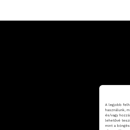
A legjobb fel
használunk, m
és/vagy hozzá
lehetővé tesz
mint a böngés