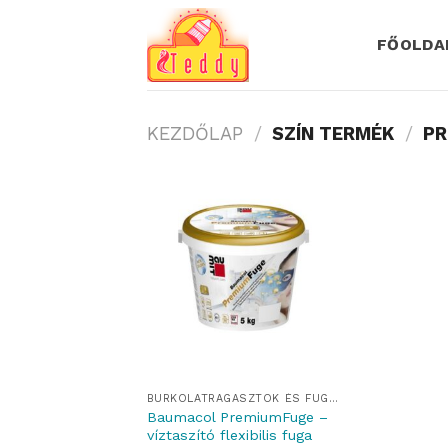
Skip
to
FŐOLDA
content
KEZDŐLAP
/
SZÍN TERMÉK
/
PR
BURKOLATRAGASZTÓK ÉS FUGÁZÓK
Baumacol PremiumFuge –
víztaszító flexibilis fuga