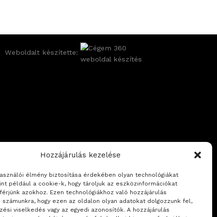
Weboldalt készítette:
Hozzájárulás kezelése
használói élmény biztosítása érdekében olyan technológiákat
int például a cookie-k, hogy tároljuk az eszközinformációkat
férjünk azokhoz. Ezen technológiákhoz való hozzájárulás
i számunkra, hogy ezen az oldalon olyan adatokat dolgozzunk fel,
zési viselkedés vagy az egyedi azonosítók. A hozzájárulás