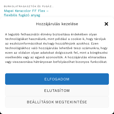
BURKOLATRAGASZTÓK ÉS FUGÁZÓK
Mapei Keracolor FF Flex –
flexibilis fugázó anyag
Hozzájárulás kezelése
A legjobb felhasználói élmény biztosítása érdekében olyan
technológiákat használunk, mint például a cookie-k, hogy tároljuk
az eszközinformációkat és/vagy hozzáférjünk azokhoz. Ezen
Weboldalt készítette:
technológiákhoz való hozzájárulás lehetővé teszi számunkra, hogy
ezen az oldalon olyan adatokat dolgozzunk fel, mint a böngészési
ÉRTÉKESÍTÉSI TERÜLETEINK
viselkedés vagy az egyedi azonosítók. A hozzájárulás elmaradása
vagy visszavonása hátrányosan befolyásolhat bizonyos funkciókat.
Copyright ©2026
Teddy Festékbolt
ELFOGADOM
ELUTASÍTOM
BEÁLLÍTÁSOK MEGTEKINTÉSE