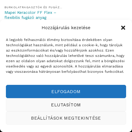
BURKOLATRAGASZTÓK ÉS FUGÁZÓK
Mapei Keracolor FF Flex –
flexibilis fugázó anyag
Hozzájárulás kezelése
A legjobb felhasználói élmény biztosítása érdekében olyan
technológiákat használunk, mint például a cookie-k, hogy tároljuk
az eszközinformációkat és/vagy hozzáférjünk azokhoz. Ezen
Weboldalt készítette:
technológiákhoz való hozzájárulás lehetővé teszi számunkra, hogy
ezen az oldalon olyan adatokat dolgozzunk fel, mint a böngészési
ÉRTÉKESÍTÉSI TERÜLETEINK
viselkedés vagy az egyedi azonosítók. A hozzájárulás elmaradása
vagy visszavonása hátrányosan befolyásolhat bizonyos funkciókat.
Copyright ©2026
Teddy Festékbolt
ELFOGADOM
ELUTASÍTOM
BEÁLLÍTÁSOK MEGTEKINTÉSE