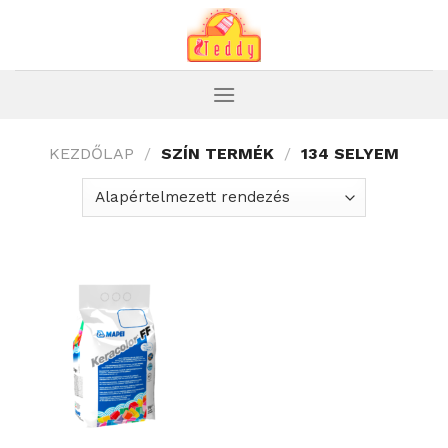
Skip
to
content
KEZDŐLAP
/
SZÍN TERMÉK
/
134 SELYEM