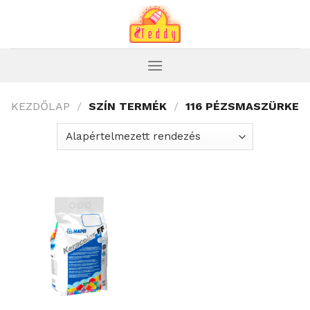
Skip
to
content
KEZDŐLAP
/
SZÍN TERMÉK
/
116 PÉZSMASZÜRKE