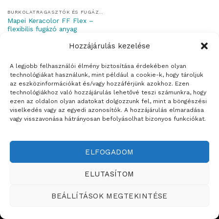
BURKOLATRAGASZTÓK ÉS FUGÁZÓK
Mapei Keracolor FF Flex –
flexibilis fugázó anyag
Hozzájárulás kezelése
A legjobb felhasználói élmény biztosítása érdekében olyan
technológiákat használunk, mint például a cookie-k, hogy tároljuk
az eszközinformációkat és/vagy hozzáférjünk azokhoz. Ezen
Weboldalt készítette:
technológiákhoz való hozzájárulás lehetővé teszi számunkra, hogy
ezen az oldalon olyan adatokat dolgozzunk fel, mint a böngészési
ÉRTÉKESÍTÉSI TERÜLETEINK
viselkedés vagy az egyedi azonosítók. A hozzájárulás elmaradása
vagy visszavonása hátrányosan befolyásolhat bizonyos funkciókat.
Copyright ©2026
Teddy Festékbolt
ELFOGADOM
ELUTASÍTOM
BEÁLLÍTÁSOK MEGTEKINTÉSE