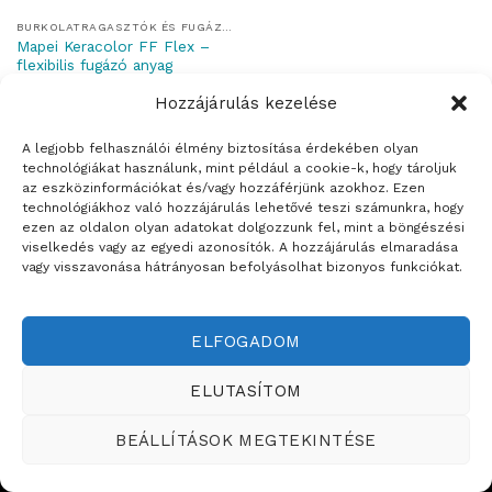
BURKOLATRAGASZTÓK ÉS FUGÁZÓK
Mapei Keracolor FF Flex –
flexibilis fugázó anyag
Hozzájárulás kezelése
A legjobb felhasználói élmény biztosítása érdekében olyan
technológiákat használunk, mint például a cookie-k, hogy tároljuk
az eszközinformációkat és/vagy hozzáférjünk azokhoz. Ezen
Weboldalt készítette:
technológiákhoz való hozzájárulás lehetővé teszi számunkra, hogy
ezen az oldalon olyan adatokat dolgozzunk fel, mint a böngészési
ÉRTÉKESÍTÉSI TERÜLETEINK
viselkedés vagy az egyedi azonosítók. A hozzájárulás elmaradása
vagy visszavonása hátrányosan befolyásolhat bizonyos funkciókat.
Copyright ©2026
Teddy Festékbolt
ELFOGADOM
ELUTASÍTOM
BEÁLLÍTÁSOK MEGTEKINTÉSE