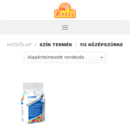
Skip
to
content
KEZDŐLAP
/
SZÍN TERMÉK
/
112 KÖZÉPSZÜRKE