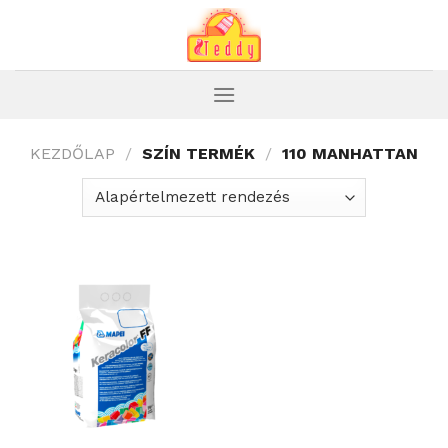
Skip
to
content
KEZDŐLAP
/
SZÍN TERMÉK
/
110 MANHATTAN