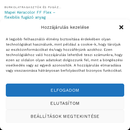
BURKOLATRAGASZTÓK ÉS FUGÁZÓK
Mapei Keracolor FF Flex –
flexibilis fugázó anyag
Hozzájárulás kezelése
A legjobb felhasználói élmény biztosítása érdekében olyan
technológiákat használunk, mint például a cookie-k, hogy tároljuk
az eszközinformációkat és/vagy hozzáférjünk azokhoz. Ezen
Weboldalt készítette:
technológiákhoz való hozzájárulás lehetővé teszi számunkra, hogy
ezen az oldalon olyan adatokat dolgozzunk fel, mint a böngészési
ÉRTÉKESÍTÉSI TERÜLETEINK
viselkedés vagy az egyedi azonosítók. A hozzájárulás elmaradása
vagy visszavonása hátrányosan befolyásolhat bizonyos funkciókat.
Copyright ©2026
Teddy Festékbolt
ELFOGADOM
ELUTASÍTOM
BEÁLLÍTÁSOK MEGTEKINTÉSE