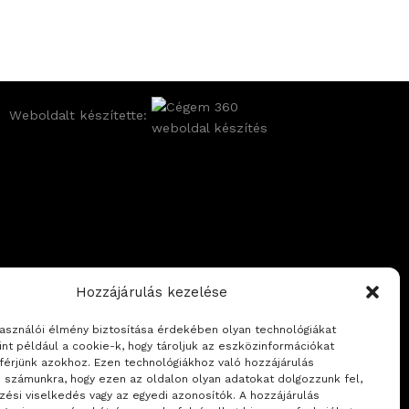
Weboldalt készítette:
Hozzájárulás kezelése
használói élmény biztosítása érdekében olyan technológiákat
int például a cookie-k, hogy tároljuk az eszközinformációkat
férjünk azokhoz. Ezen technológiákhoz való hozzájárulás
i számunkra, hogy ezen az oldalon olyan adatokat dolgozzunk fel,
zési viselkedés vagy az egyedi azonosítók. A hozzájárulás