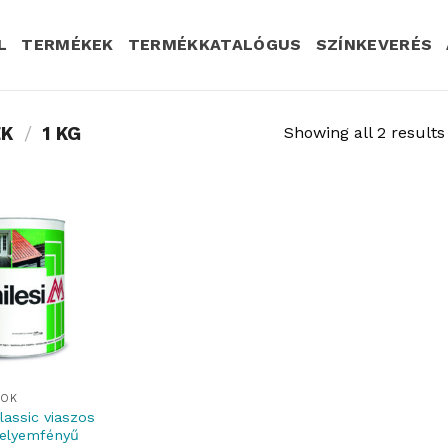
L
TERMÉKEK
TERMÉKKATALÓGUS
SZÍNKEVERÉS
ÉK
/
1 KG
Showing all 2 results
GOK
lassic viaszos
selyemfényű