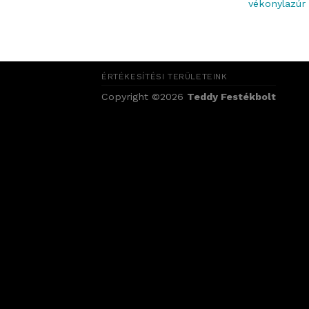
vékonylazúr
ÉRTÉKESÍTÉSI TERÜLETEINK
Copyright ©2026
Teddy Festékbolt