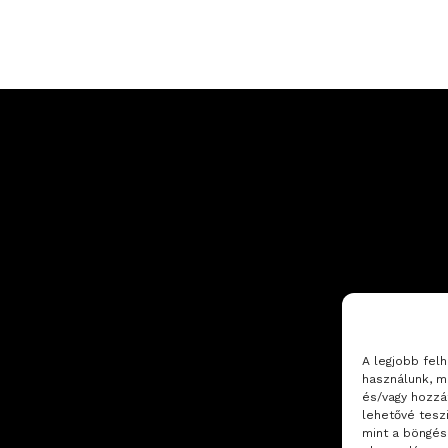
A legjobb fel
használunk, m
és/vagy hozzá
lehetővé tesz
mint a böngés