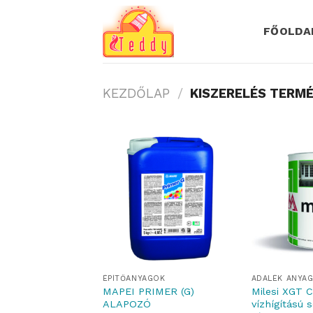
Skip
to
FŐOLDA
content
KEZDŐLAP
/
KISZERELÉS TERM
ÉPÍTŐANYAGOK
ADALÉK ANYA
MAPEI PRIMER (G)
Milesi XGT C
ALAPOZÓ
vízhígítású 