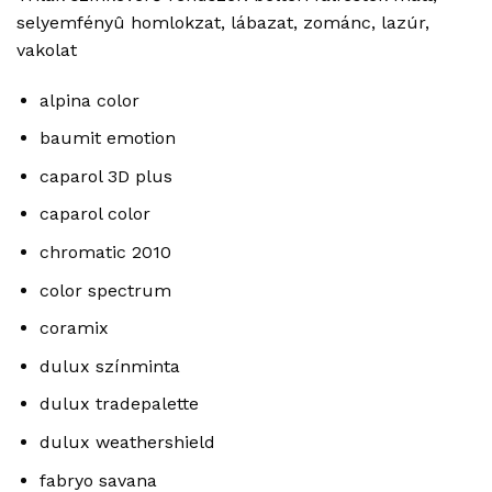
selyemfényû homlokzat, lábazat, zománc, lazúr,
vakolat
alpina color
baumit emotion
caparol 3D plus
caparol color
chromatic 2010
color spectrum
coramix
dulux színminta
dulux tradepalette
dulux weathershield
fabryo savana