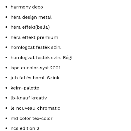
harmony deco
héra design metal
héra effekt(bella)
héra effekt premium
homlogzat festék szin.
homlogzat festék szin. Régi
ispo eucolor-syst.2001
jub fal és homl. Szink.
keim-palette
lb-knauf kreatív
le nouveau chromatic
md color tex-color
ncs edition 2