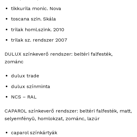
tikkurila monic. Nova
toscana szin. Skála
trilak homl.szink. 2010
trilak sz. rendszer 2007
DULUX színkeverő rendszer: beltéri falfesték,
zománc
dulux trade
dulux színminta
NCS – RAL
CAPAROL színkeverő rendszer: beltéri falfesték, matt,
selyemfényû, homlokzat, zománc, lazúr
caparol színkártyák