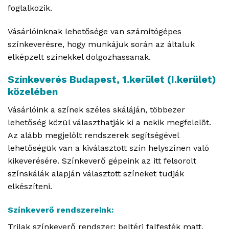
foglalkozik.
Vásárlóinknak lehetősége van számítógépes
színkeverésre, hogy munkájuk során az általuk
elképzelt színekkel dolgozhassanak.
Színkeverés Budapest, 1.kerület (I.kerület)
közelében
Vásárlóink a színek széles skáláján, többezer
lehetőség közül választhatják ki a nekik megfelelõt.
Az alább megjelölt rendszerek segítségével
lehetőségük van a kiválasztott szín helyszínen való
kikeverésére. Színkeverő gépeink az itt felsorolt
színskálák alapján választott színeket tudják
elkészíteni.
Színkeverő rendszereink:
Trilak színkeverő rendszer: beltéri falfesték matt,