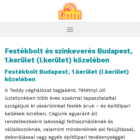
Skip
to
content
Festékbolt és színkeverés Budapest,
1.kerület (I.kerület) közelében
Festékbolt Budapest, 1.kerület (I.kerület)
közelében
A Teddy céghálózat tagjaként, Tététnyi úti
üzletünkben több éves szakmai tapasztalattal
szolgáljuk ki vásárlóinkat festék áruk – és építõipari
kellékek körében. Cégünk egyaránt áll
rendelkezésére lakossági felhasználóknak és
vállalkozóknak, valamint mindenkinek aki felújítással,
dekorálással vagy egyéb építõipari tevékenységgel