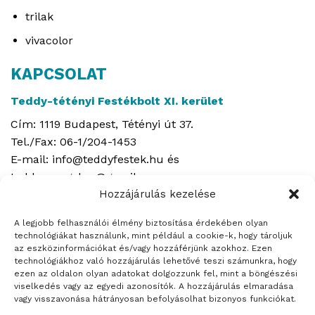
trilak
vivacolor
KAPCSOLAT
Teddy-tétényi Festékbolt XI. kerület
Cím: 1119 Budapest, Tétényi út 37.
Tel./Fax: 06-1/204-1453
E-mail: info@teddyfestek.hu és
teddyepvegyker@gmail.com
Hozzájárulás kezelése
Nyitvatartás:
A legjobb felhasználói élmény biztosítása érdekében olyan
H – P: 7-18-ig,
technológiákat használunk, mint például a cookie-k, hogy tároljuk
SZ: 7:30-14-ig
az eszközinformációkat és/vagy hozzáférjünk azokhoz. Ezen
technológiákhoz való hozzájárulás lehetővé teszi számunkra, hogy
ezen az oldalon olyan adatokat dolgozzunk fel, mint a böngészési
viselkedés vagy az egyedi azonosítók. A hozzájárulás elmaradása
vagy visszavonása hátrányosan befolyásolhat bizonyos funkciókat.